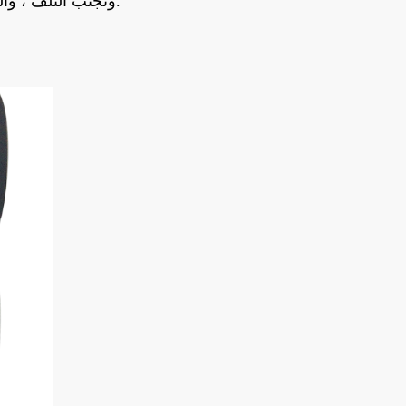
وتجنب التلف ، والمطر ، والسقوط. ويمكن التعبئة وفقًا لمتطلبات العميل.