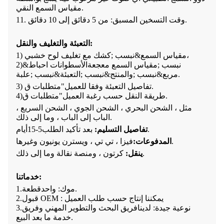
مقياس السمع النقي.
11. وقت التسخين المسبق: من 5 دقائق إلى 10 دقائق.
:
التعبئة والتغليف والنقل
&نبسب ;كشك مع تغليف لوح خشبي،
1) مقياس السمع
2)&نبسب ;
مقياس السمع مع
جعة
الأسطوانات احباط
.
مربع
&نبسب ;و
المنتج
&نبسب ;التعبئة
&نبسب ;علبة
متطلبات ق.
3) تفاصيل التعبئة وفقا للعميل
"
متطلبات ق.
طريقة النقل حسب رغبة العميل
"
)
4
مثل ، الشحن البحري ، الشحن الجوي ، الشحن السريع ،
الباب إلى الباب ، وما إلى ذلك.
.
تفاصيل التسليم:
بعد تأكيد الطلب
5-15
أيام
فيزا ، تي تي ، ويسترن يونيون وغيرها.
المدفوعات:
كرتون ، ومنصة نقالة وما إلى ذلك.
ينقل:
:
خدماتنا
.
موك: واحد
قطعة
1.
قبول OEM : يمكننا إنتاج حسب طلب العميل
2.
نوعية جيدة: لدينا
فريق البحث والتطوير المهني وفريق
3.
.
خدمة ما بعد البيع