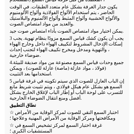
يكون جدار الغرفة بشكل عام متعدد الطبقات. في الوقت
الحاضر ، يتم استخدام الألواح الفولاذية وألواح الألومنيوم
والألواح الخشبية وألواح المثبط وألواح الألمنيوم والبلاستيك
والعديد من مواد امتصاص الصوت.
يمكن اختيار مواد امتصاص الصوت بأداء امتصاص صوت جيد.
3 يجب أن يكون كشك قياس السمع مزودًا بنظام تهوية. يجب
إسكات الإدخال المشروط لتكييف الهواء داخل وخارج الهواء
، والتهوية ومدخل ومخرج تكييف الهواء لتجنب إحداث
ضوضاء خارجية.
4.جميع وحدات قياس السمع مصنوعة من مواد صديقة للبيئة
(فولاذ ، مواد عازلة (ماصة) عازلة للصوت) ، ويمكن
استخدامها بعد التثبيت.
5 إن الباب العازل للصوت الذي سيتم تكوينه في غرفة قياس
السمع هو بشكل عام هيكل فولاذي ، ويتم تثبيت شريط مانع
للتسرب على لوحة الباب أو إطار الباب لإغلاق الخارج بشكل
أفضل ومنع انتقال الضوضاء الخارجية.
نطاق التطبيق
اختبار السمع النقي للصوت لمركز الوقاية من الأمراض
☆
ومكافحتها ومركز الوقاية من الأمراض المهنية وعلاجها ؛
غرفة اختبار السمع لمركز تشخيص السمع في
☆
المستشفيات الكبرى ؛