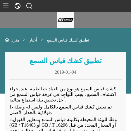
>
>
تطبيق كشك قياس السمع
أخبار
منزل
تطبيق كشك قياس السمع
2019-01-04
كشك قياس السمع هو نوع من العيادات الطبية. عند إجراء
اكتشاف السمع ، يجب التواجد في غرفة قياس السمع من
أجل تحقيق بيئة استماع مثالية.
1- تم تعليق كشك قياس السمع بالكامل وليس له وصلة
فولاذية بالجدار الأصلي.
2.وفقًا للبيئة المحيطة بكابينة قياس السمع ومعايير القبول
(GB / T16403 أو GB / T 16296 أو المعيار المحدد من قبل
المستخدم) المعتمدة من قبل غرفة قياس السمع ،